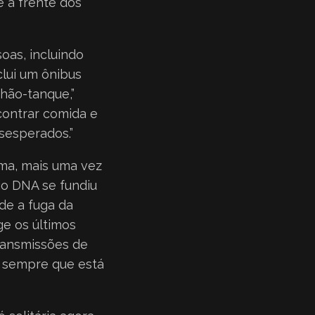
 a frente dos
oas, incluindo
clui um ônibus
hão-tanque,”
contrar comida e
sesperados.”
ema, mais uma vez
jo DNA se fundiu
de a fuga da
ge os últimos
transmissões de
e sempre que está