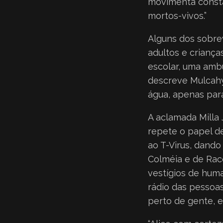
movimenta consta
mortos-vivos.”
Alguns dos sobre
adultos e criança
escolar, uma amb
descreve Mulcahy
água, apenas par
A aclamada Milla 
repete o papel d
ao T-Virus, dand
Colméia e de Racc
vestígios de huma
rádio das pessoa
perto de gente, e