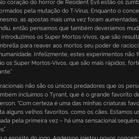
No coração do horror de Resident Evil estão os zum
formados pela mutação do T-Virus. Enquanto o conce
 mesmo, as apostas mais uma vez foram aumentadas
ndiu, então pensamos que também deveríamos mudar
, introduzimos os Super Mortos-Vivos, que são resul
mbrella para reaver aos mortos seu poder de raciocí
e humanidade. Infelizmente, estes experimentos não 
são os Super Mortos-Vivos, que são mais rápidos, fort
nte.”
irracionais não são os únicos predadores que os per
ambém incluímos o Tyrant, que é o grande favorito d
erson. “Com certeza é uma das minhas criaturas favor
ta alguns velhos favoritos, como os cães. Estamos u
ada pela primeira vez – há uma sensacional sequên
s.”
 espírito do jogo, Anderson injetou novos conceitos