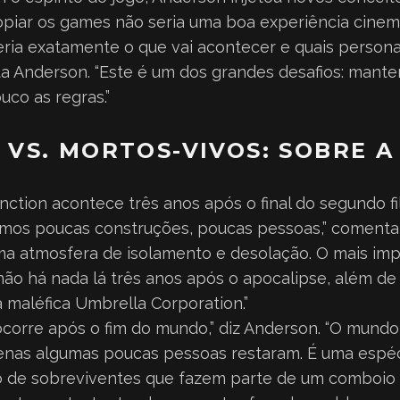
piar os games não seria uma boa experiência cinem
ria exatamente o que vai acontecer e quais person
 Anderson. “Este é um dos grandes desafios: manter-
co as regras.”
VS. MORTOS-VIVOS: SOBRE A
tinction acontece três anos após o final do segundo f
emos poucas construções, poucas pessoas,” comenta
uma atmosfera de isolamento e desolação. O mais im
não há nada lá três anos após o apocalipse, além d
 maléfica Umbrella Corporation.”
 ocorre após o fim do mundo,” diz Anderson. “O mundo
penas algumas poucas pessoas restaram. É uma espéc
o de sobreviventes que fazem parte de um comboio