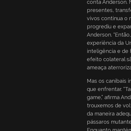
conta Anderson. 
presentes, trans
vivos continua o
progrediu e expa
Anderson. “Então
experiência da U
inteligência e d
efeito colateral 
ameaça aterroriza
Mas os canibais 
que enfrentar. “T
game,” afirma And
trouxemos de vol
da maneira adequ
pássaros mutante
Enquanto mantém o