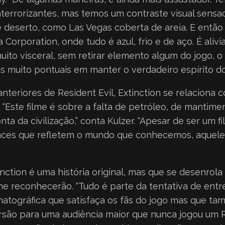
terrorizantes, mas temos um contraste visual sensac
e deserto, como Las Vegas coberta de areia. E entã
 Corporation, onde tudo é azul, frio e de aço. É alivi
ito visceral, sem retirar elemento algum do jogo, o
s muito pontuais em manter o verdadeiro espírito d
nteriores de Resident Evil, Extinction se relaciona
“Este filme é sobre a falta de petróleo, de mantime
ta da civilização,” conta Kulzer. “Apesar de ser um fi
uances que refletem o mundo que conhecemos, aquel
tinction é uma história original, mas que se desenr
me reconhecerão. “Tudo é parte da tentativa de ent
matográfica que satisfaça os fãs do jogo mas que t
são para uma audiência maior que nunca jogou um Re