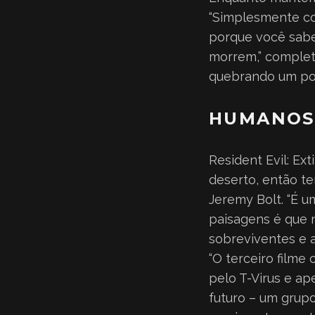
“Simplesmente co
porque você sabe
morrem,” completa
quebrando um pou
HUMANOS 
Resident Evil: Ex
deserto, então t
Jeremy Bolt. “É 
paisagens é que 
sobreviventes e a
“O terceiro filme
pelo T-Virus e a
futuro – um grup