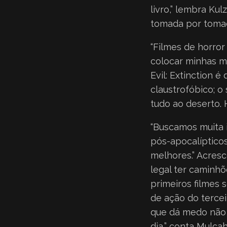
livro,” lembra Kul
tomada por tomad
“Filmes de horro
colocar minhas mã
Evil: Extinction é
claustrofóbico; o
tudo ao deserto. H
“Buscamos muita i
pós-apocalíptico
melhores.” Acres
legal ter caminh
primeiros filmes
de ação do tercei
que dá medo não 
dia,” conta Mulca