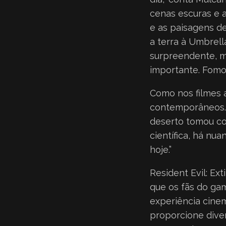
cenas escuras e a
e as paisagens d
a terra à Umbrella
surpreendente, mu
importante. Fomo
Como nos filmes a
contemporâneos. 
deserto tomou con
científica, há n
hoje.”
Resident Evil: Ex
que os fãs do ga
experiência cine
proporcione diver