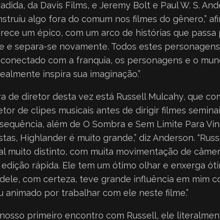
adida, da Davis Films, e Jeremy Bolt e Paul W. S. An
onstruiu algo fora do comum nos filmes do gênero,” af
arece um épico, com um arco de histórias que passa 
se e separa-se novamente. Todos estes personagen
ão conectado com a franquia, os personagens e o mun
ealmente inspira sua imaginação.”
a de diretor desta vez está Russell Mulcahy, que c
etor de clipes musicais antes de dirigir filmes semin
 sequência, além de O Sombra e Sem Limite Para Ving
tas, Highlander é muito grande,” diz Anderson. “Russe
ual muito distinto, com muita movimentação de câme
 edição rápida. Ele tem um ótimo olhar e enxerga ó
o dele, com certeza, teve grande influência em mim 
u animado por trabalhar com ele neste filme.”
nosso primeiro encontro com Russell, ele literalme