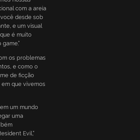
ional com a areia
o você desde sob
ante, e um visual
 que é muito
o game.”
 com os problemas
ntos, e como o
lme de ficção
e em que vivemos
ola em um mundo
regar uma
ambém
sident Evil,”