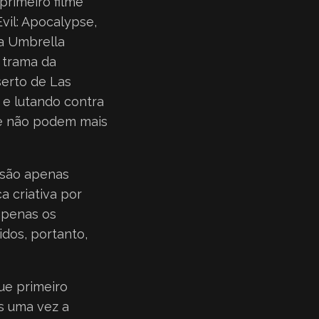
rimeiro filme
vil: Apocalypse,
da Umbrella
 trama da
serto de Las
 e lutando contra
ue não podem mais
o são apenas
a criativa por
 apenas os
idos, portanto,
ue primeiro
is uma vez a