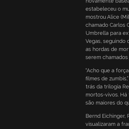
novamente basead
estabeleceu o mun
mostrou Alice (Mi
chamado Carlos O
Umbrella para ext
Vegas, seguindo 
as hordas de mor
serem chamados d
“Acho que a força
filmes de zumbis,”
trás da trilogia R
mortos-vivos. Há 
são maiores do qu
Bernd Eichinger, 
visualizaram a fr