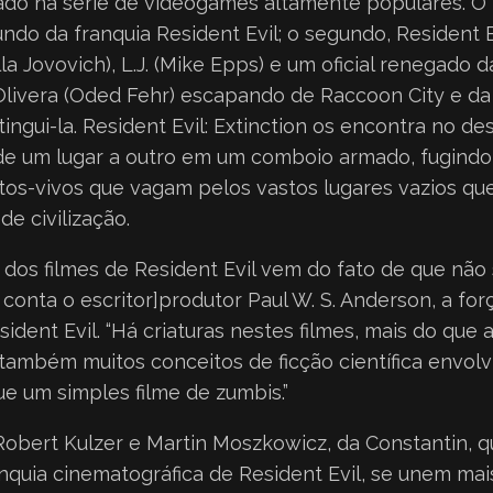
o na série de videogames altamente populares. O p
do da franquia Resident Evil; o segundo, Resident E
lla Jovovich), L.J. (Mike Epps) e um oficial renegado 
livera (Oded Fehr) escapando de Raccoon City e da
ingui-la. Resident Evil: Extinction os encontra no de
de um lugar a outro em um comboio armado, fugindo
tos-vivos que vagam pelos vastos lugares vazios q
e civilização.
 dos filmes de Resident Evil vem do fato de que nã
 conta o escritor]produtor Paul W. S. Anderson, a forç
esident Evil. “Há criaturas nestes filmes, mais do que
também muitos conceitos de ficção científica envolv
e um simples filme de zumbis.”
Robert Kulzer e Martin Moszkowicz, da Constantin, q
anquia cinematográfica de Resident Evil, se unem ma