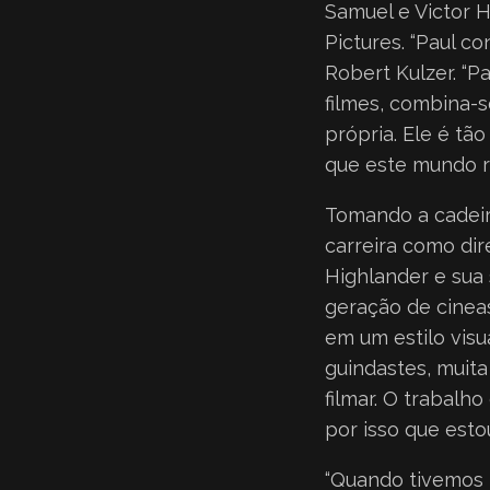
Samuel e Victor H
Pictures. “Paul c
Robert Kulzer. “P
filmes, combina-
própria. Ele é t
que este mundo r
Tomando a cadeir
carreira como dir
Highlander e sua
geração de cineas
em um estilo vis
guindastes, muita
filmar. O trabalh
por isso que esto
“Quando tivemos 