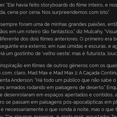
zer. “Ele havia feito storyboards do filme inteiro, e n
a, cena por cena. Nos surpreendemos com isto.”
r sempre foram uma de minhas grandes paixões, ent
os em um roteiro tão fantástico,” diz Mulcahy. “Vis
 diferente dos dois filmes anteriores. O primeiro era
 seguinte era externo, em ruas úmidas e escuras, e a
á um gostinho de ‘velho oeste’, mas é futurista, louc
nspiração em filmes de outros gêneros com os quais 
s com, claro, Mad Max e Mad Max 2: A Caçada Conti
centa Anderson. “Há todo um público que não sabe o
ões armados rodando em paisagens de deserto.” Enqu
 se desenrolaram em espaços apertados e contidos, 
ro se passam em paisagens pós-apocalípticas em ple
é necessariamente o que ronda à noite, mas o que t
hy. “De algumas maneiras, é ainda mais assustador. 