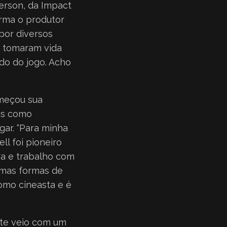
derson, da Impact
irma o produtor
por diversos
s tomaram vida
do do jogo. Acho
omeçou sua
ais como
ar. “Para minha
ll foi pioneiro
ra e trabalho com
timas formas de
como cineasta e é
nte veio com um