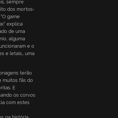
bis, sempre
ito dos mortos-
. “O game
,” explica
tado de uma
nio, alguma
funcionaram e o
es e letais… uma
sonagens terão
e muitos fãs do
itas. E
sando os corvos
cia com estes
 na história.