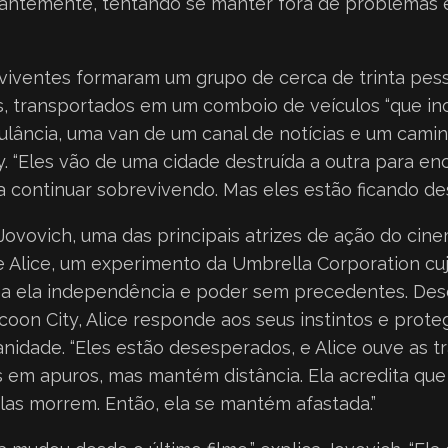
ntemente, tentando se manter fora de problemas e
viventes formaram um grupo de cerca de trinta pess
s, transportados em um comboio de veículos “que in
ulância, uma van de um canal de notícias e um camin
. “Eles vão de uma cidade destruída a outra para en
a continuar sobrevivendo. Mas eles estão ficando de
Jovovich, uma das principais atrizes de ação do cin
e Alice, um experimento da Umbrella Corporation cu
o a ela independência e poder sem precedentes. Des
oon City, Alice responde aos seus instintos e prote
nidade. “Eles estão desesperados, e Alice ouve as 
s em apuros, mas mantém distância. Ela acredita qu
las morrem. Então, ela se mantém afastada.”