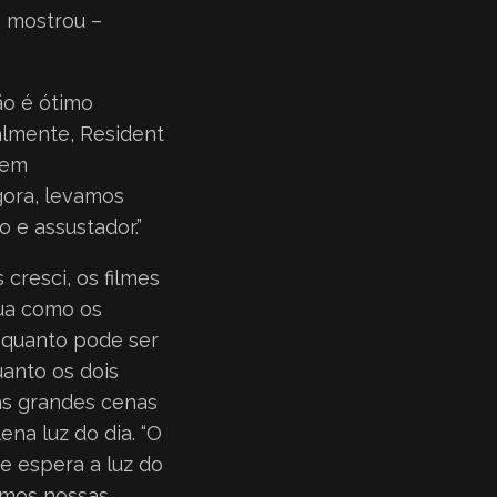
os mostrou –
ão é ótimo
ualmente, Resident
 bem
gora, levamos
o e assustador.”
cresci, os filmes
nua como os
 quanto pode ser
anto os dois
as grandes cenas
na luz do dia. “O
e espera a luz do
Temos nossas