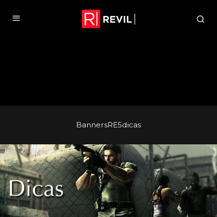
BannersRE5dicas