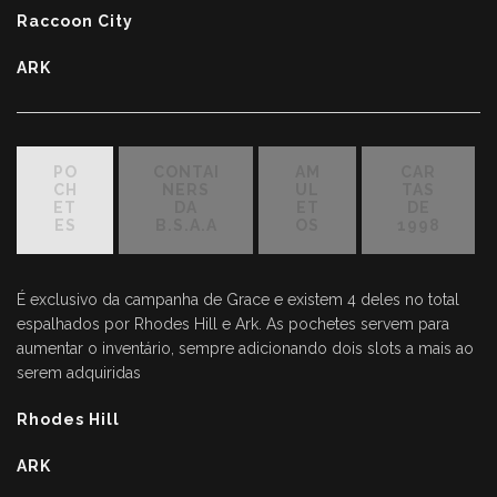
Raccoon City
ARK
PO
CONTAI
AM
CAR
CH
NERS
UL
TAS
ET
DA
ET
DE
ES
B.S.A.A
OS
1998
É exclusivo da campanha de Grace e existem 4 deles no total
espalhados por Rhodes Hill e Ark. As pochetes servem para
aumentar o inventário, sempre adicionando dois slots a mais ao
serem adquiridas
Rhodes Hill
ARK