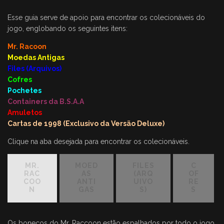
Esse guia serve de apoio para encontrar os colecionáveis do
jogo, englobando os seguintes itens:
Mr. Racoon
Moedas Antigas
Files (Arquivos)
Cofres
Pochetes
Containers da B.S.A.A
Amuletos
Cartas de 1998 (Exclusivo da Versão Deluxe)
Clique na aba desejada para encontrar os colecionáveis.
MR.
MOED
FILES
C
RAC
AS
(ARQ
OF
COO
ANTI
UIVO
RE
N
GAS
S)
S
Os bonecos do Mr. Raccoon estão espalhados por todo o jogo