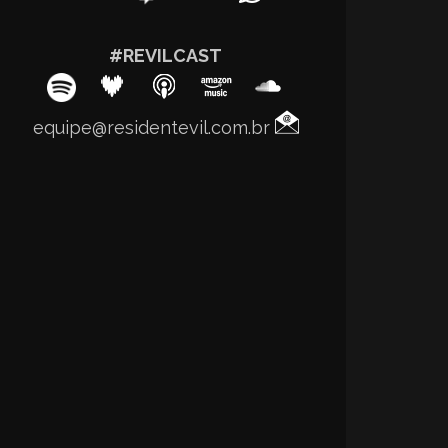
#REVILCAST
equipe@residentevil.com.br