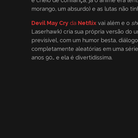
e cheio de confiança, já o anime era len
morango, um absurdo) e as lutas não ti
Devil May Cry
da
Netflix
vai além e o
sh
Laserhawk) cria sua própria versão do
previsível, com um humor besta, diálogos
completamente aleatórias em uma série 
anos 90… e ela é divertidíssima.