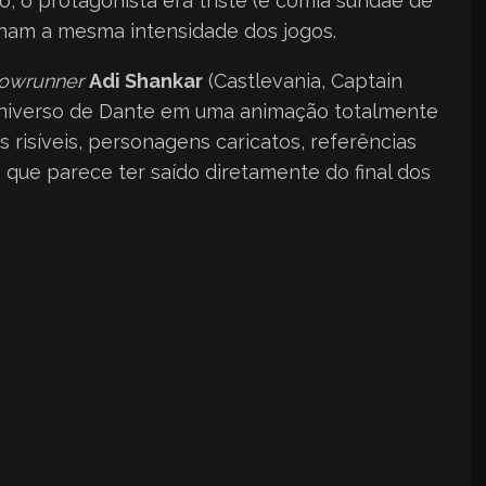
to, o protagonista era triste (e comia sundae de
nham a mesma intensidade dos jogos.
owrunner
Adi Shankar
(Castlevania, Captain
 universo de Dante em uma animação totalmente
 risíveis, personagens caricatos, referências
que parece ter saído diretamente do final dos