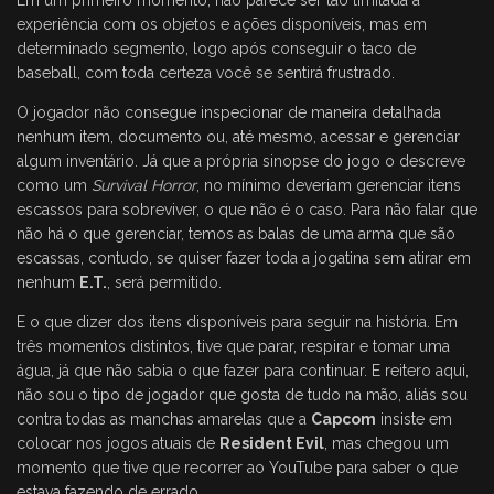
Em um primeiro momento, não parece ser tão limitada a
experiência com os objetos e ações disponíveis, mas em
determinado segmento, logo após conseguir o taco de
baseball, com toda certeza você se sentirá frustrado.
O jogador não consegue inspecionar de maneira detalhada
nenhum item, documento ou, até mesmo, acessar e gerenciar
algum inventário. Já que a própria sinopse do jogo o descreve
como um
Survival Horror
, no mínimo deveriam gerenciar itens
escassos para sobreviver, o que não é o caso. Para não falar que
não há o que gerenciar, temos as balas de uma arma que são
escassas, contudo, se quiser fazer toda a jogatina sem atirar em
nenhum
E.T.
, será permitido.
E o que dizer dos itens disponíveis para seguir na história. Em
três momentos distintos, tive que parar, respirar e tomar uma
água, já que não sabia o que fazer para continuar. E reitero aqui,
não sou o tipo de jogador que gosta de tudo na mão, aliás sou
contra todas as manchas amarelas que a
Capcom
insiste em
colocar nos jogos atuais de
Resident Evil
, mas chegou um
momento que tive que recorrer ao YouTube para saber o que
estava fazendo de errado.