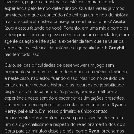
fazer isso, já que a atmosfera e a estética seguram aquela
experiência pelo tempo determinado. Quantas vezes já vimos
um vídeo em que o conteúdo não entrega um pingo de história,
mas o visual e atmosfera conseguem encher os olhos?
Avatar
(2009) estou falando de você. Portanto, em uma mídia como os
videogames, em que a pessoa é mais que um espectador, é um
agente da ação e interação, a experiência tem que se valer da
atmosfera, da estética, da história e da jogabilidade. E
Greyhill
não tem tudo isso.
Claro, sei das dificuldades de desenvolver um jogo sem
orçamento sendo um estúdio de pequena ou média relevância,
e neste caso, não estou falando disso. Mas fico no sentido de
tentar amarrar melhor a história e os recursos de jogabilidade
dispostos. Um trabalho de
storytelling
poderia melhorar a
experiência neste sentido e esconder as limitações presentes.
Um pequeno exemplo disso é o relacionamento entre
Ryan
e
Harry
, pai e filho. Em nosso primeiro e único contato
praticamente, Harry confronta o seu pai e assim se desenrola
um diálogo chatíssimo a respeito do relacionamento dos dois.
Corta para 10 minutos depois e nós, como
Ryan
, precisamos