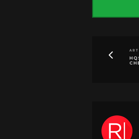
ART
HQ
CH