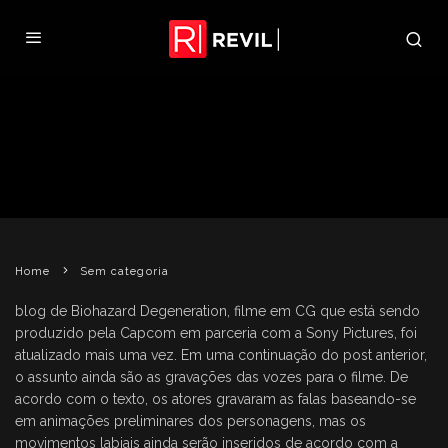
ATUALIZAÇÃO NO BLOG DE
BIOHAZARD DEGENERATION
REVIL
24 DE JUNHO DE 2008
SEM CATEGORIA
Home
Sem categoria
blog de Biohazard Degeneration, filme em CG que está sendo
produzido pela Capcom em parceria com a Sony Pictures, foi
atualizado mais uma vez. Em uma continuação do post anterior,
o assunto ainda são as gravações das vozes para o filme. De
acordo com o texto, os atores gravaram as falas baseando-se
em animações preliminares dos personagens, mas os
movimentos labiais ainda serão inseridos de acordo com a