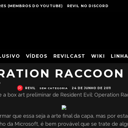
ES (MEMBROS DO YOUTUBE)
REVIL NO DISCORD
ELIMINAR DE RES
LUSIVO
VÍDEOS
REVILCAST
WIKI
LINH
RATION RACCOON 
a
REVIL
24 DE JUNHO DE 2011
SEM CATEGORIA
a box art preliminar de Resident Evil: Operation Ra
irmar que essa seja a arte final da capa, mas por est
o da Microsoft, é bem provável que se trate de algo 