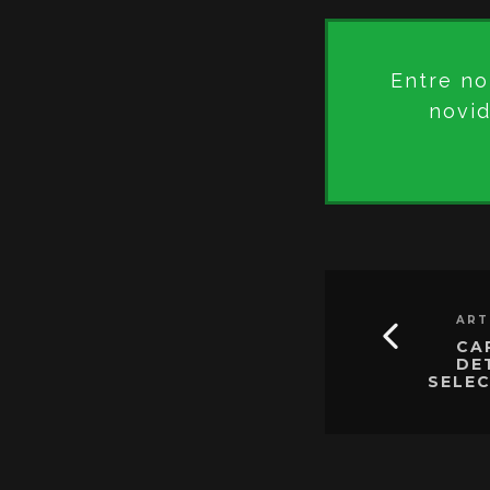
Entre no
novid
ART
CA
DE
SELE