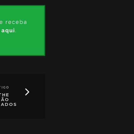
e receba
 aqui
.
TIGO
THE
SÃO
TADOS