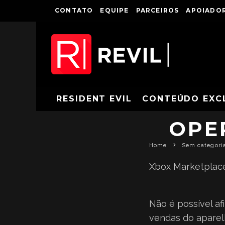
CONTATO
EQUIPE
PARCEIROS
APOIADOR
BOX ART PR
RESIDENT EVIL
CONTEÚDO EXC
OPE
Home
Sem categori
Xbox Marketplace 
Não é possível af
vendas do aparelh