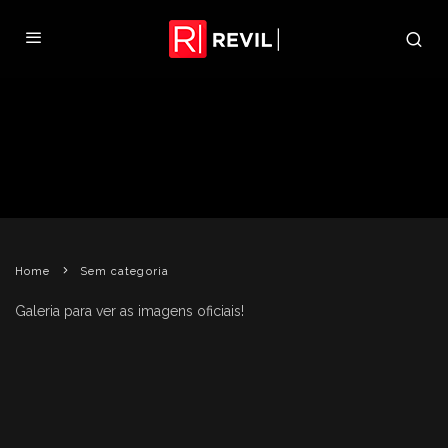
CAPCOM CONFIRMA RE 4 E RE
CODE: VERONICA VIA DOWNLOAD
REVIL
24 DE MARÇO DE 2011
SEM CATEGORIA
Home
Sem categoria
Galeria para ver as imagens oficiais!