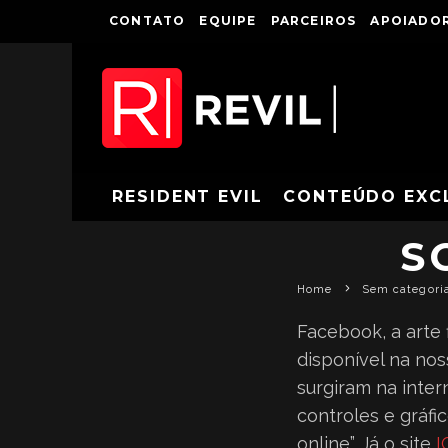
CONTATO
EQUIPE
PARCEIROS
APOIADOR
CONFIRA 
RESIDENT EVIL
CONTEÚDO EXC
S
Home
Sem categori
Facebook, a arte 
disponível na no
surgiram na intern
controles e gráfi
online”. Já o site
I