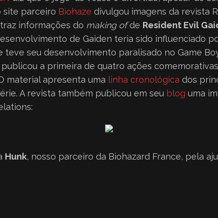
o site parceiro
Biohaze
divulgou imagens da revista 
 traz informações do
making of
de
Resident Evil Ga
desenvolvimento de Gaiden teria sido influenciado 
ue teve seu desenvolvimento paralisado no Game Boy 
 publicou a primeira de quatro ações comemorativas
 O material apresenta uma
linha cronológica
dos prin
érie. A revista também publicou em seu
blog
uma im
lations:
a
Hunk
, nosso parceiro da
Biohazard France
, pela aj