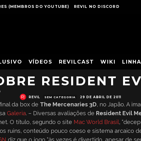
ES (MEMBROS DO YOUTUBE)
REVIL NO DISCORD
UMA SÉRIE DE ATU
LUSIVO
VÍDEOS
REVILCAST
WIKI
LINH
OBRE RESIDENT EV
a
REVIL
29 DE ABRIL DE 2011
SEM CATEGORIA
final da box de
The Mercenaries 3D
, no Japão. A im
ssa
Galeria
. – Diversas avaliações de
Resident Evil M
et. O título, segundo o site
Mac World Brasil
, “dece
cos ruins, conteúdo pouco coeso e sistema arcaico d
GN
diz que o jogo “às vezes é divertido, apesar de 