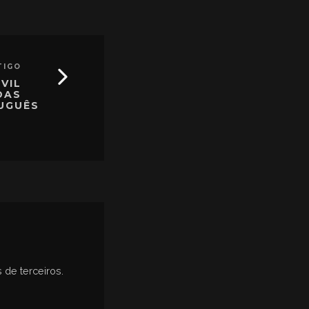
TIGO
VIL
DAS
UGUÊS
 de terceiros.