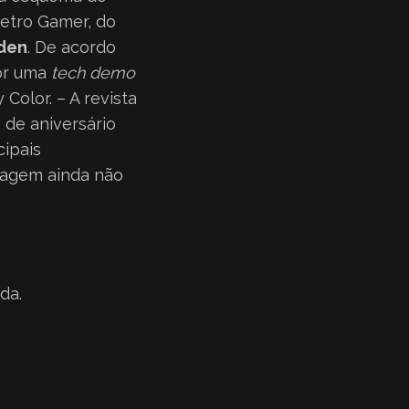
Retro Gamer, do
iden
. De acordo
por uma
tech demo
Color. – A revista
 de aniversário
cipais
agem ainda não
uda.