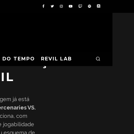
ALIZAÇÕES
A DO TEMPO
REVIL LAB
IL
agem já está
ercenaries VS.
pciona, com
e jogabilidade
seu esquema de