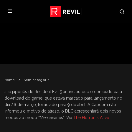
DLC DE RESIDENT EVIL 5 É
ADIADO NO JAPÃO
REVIL
23 DE MARÇO DE 2009
SEM CATEGORIA
Home
Sem categoria
site japonês de Resident Evil 5 anunciou que o conteúdo para
download do game, que estava marcado para lançamento no
dia 26 de março, foi adiado para 9 de abril. A Capcom não
informou o motivo do atraso. o DLC acrescentará dois novos
modos ao modo “Mercenaries”. Via
The Horror Is Alive