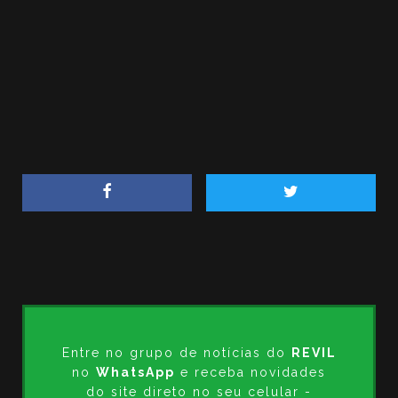
Entre no grupo de notícias do
REVIL
no
WhatsApp
e receba novidades
do site direto no seu celular -