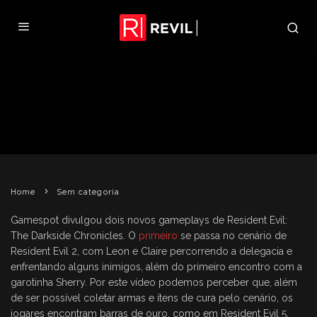
DOIS NOVOS GAMEPLAYS DE RE:
THE DARKSIDE CHRONICLES
REVIL
17 DE JULHO DE 2009
SEM CATEGORIA
Home
Sem categoria
Gamespot divulgou dois novos gameplays de Resident Evil:
The Darkside Chronicles. O
primeiro
se passa no cenário de
Resident Evil 2, com Leon e Claire percorrendo a delegacia e
enfrentando alguns inimigos, além do primeiro encontro com a
garotinha Sherry. Por este vídeo podemos perceber que, além
de ser possível coletar armas e ítens de cura pelo cenário, os
jogares encontram barras de ouro, como em Resident Evil 5,