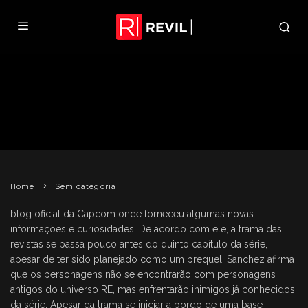
ENTREVISTA SOBRE OS GIBIS DE
RESIDENT EVIL 5
REVIL
25 DE MARÇO DE 2009
SEM CATEGORIA
Home
Sem categoria
blog oficial da Capcom onde forneceu algumas novas
informações e curiosidades. De acordo com ele, a trama das
revistas se passa pouco antes do quinto capítulo da série,
apesar de ter sido planejado como um prequel. Sanchez afirma
que os personagens não se encontrarão com personagens
antigos do universo RE, mas enfrentarão inimigos já conhecidos
da série. Apesar da trama se iniciar a bordo de uma base