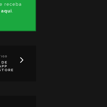
e receba
 aqui
.
TIGO
 DE
APP
STORE