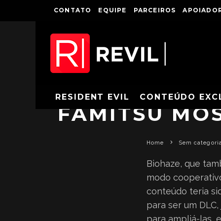
CONTATO
EQUIPE
PARCEIROS
APOIADOR
RESIDENT EVIL
CONTEÚDO EXC
FAMITSU MOS
Home
Sem categori
Biohaze, que tamb
modo cooperativo,
conteúdo teria si
para ser um DLC, 
para ampliá-las,