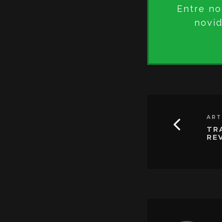
Entre no
novid
ART
TR
RE