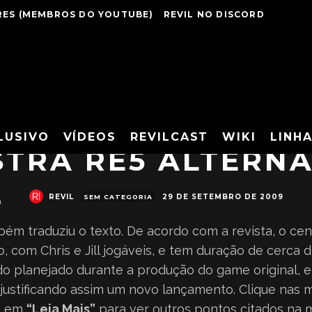
ES (MEMBROS DO YOUTUBE)
REVIL NO DISCORD
LUSIVO
VÍDEOS
REVILCAST
WIKI
LINH
TRA RE5 ALTERNA
REVIL
29 DE SETEMBRO DE 2009
SEM CATEGORIA
a
ém traduziu o texto. De acordo com a revista, o cená
 com Chris e Jill jogáveis, e tem duração de cerca d
do planejado durante a produção do game original, 
justificando assim um novo lançamento. Clique nas m
 e em
“Leia Mais”
para ver outros pontos citados na m