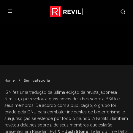
FAMITSU REVELA DETALHES
SOBRE A BSAA
REVIL
10 DE FEVEREIRO DE 2009
SEM CATEGORIA
Home
Sem categoria
IGN fez uma tradução da última edição da revista japonesa
Famitsu, que revelou alguns novos detalhes sobre a BSAA e
seus membros. De acordo com a publicação, o grupo foi
criado pela ONU para combater incidentes de bioterrorismo, e
sua jurisdição se estende por todo o mundo. A Famitsu também
revelou detalhes sobre 5 de seus membros que estarão
presentes em Resident Evil 5: –
Josh Stone:
Líder do time Delta