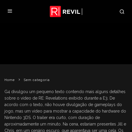
G4 DETALHA TRAILER DE RE:
REVELATIONS EXIBIDO NA E3
REVIL
18 DE JUNHO DE 2010
SEM CATEGORIA
Home
Sem categoria
G4 divulgou um pequeno texto contendo mais alguns detalhes
sobre o vídeo de RE: Revelations exibido durante a E3. De
acordo com o texto, não houve divulgação de gameplays do
jogo, mas um vídeo para mostrar a capacidade do hardware do
Nintendo 3DS. O trailer era curto, com duração de
aproximadamente um minuto. Na cena, estariam presentes Jill e
Chris, em um cenário escuro, que aparentava ser uma cela. Os