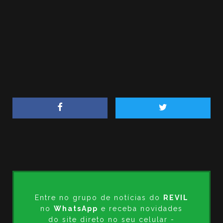
Entre no grupo de notícias do
REVIL
no
WhatsApp
e receba novidades
do site direto no seu celular -