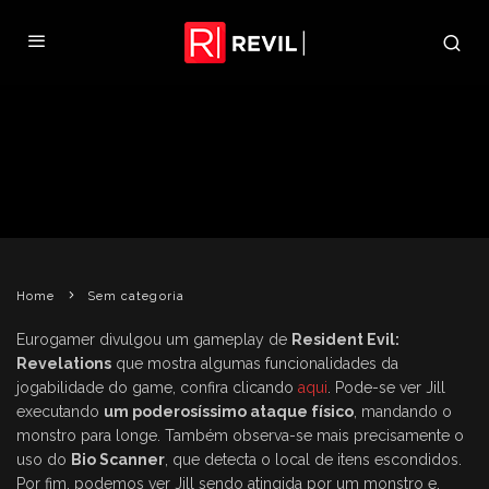
GAMEPLAY MOSTRA
FUNCIONALIDADES DE RE:
REVELATIONS
REVIL
13 DE SETEMBRO DE 2011
SEM CATEGORIA
Home
Sem categoria
Eurogamer divulgou um gameplay de
Resident Evil:
Revelations
que mostra algumas funcionalidades da
jogabilidade do game, confira clicando
aqui
. Pode-se ver Jill
executando
um poderosíssimo ataque físico
, mandando o
monstro para longe. Também observa-se mais precisamente o
uso do
Bio Scanner
, que detecta o local de itens escondidos.
Por fim, podemos ver Jill sendo atingida por um monstro e,