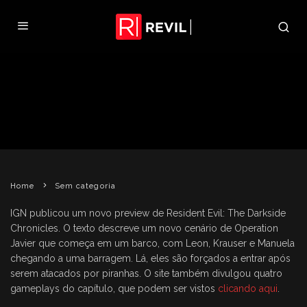
IGN DIVULGA NOVO PREVIEW DE
RE: THE DARKSIDE CHRONICLES
REVIL
5 DE NOVEMBRO DE 2009
SEM CATEGORIA
Home
Sem categoria
IGN publicou um novo preview de Resident Evil: The Darkside
Chronicles. O texto descreve um novo cenário de Operation
Javier que começa em um barco, com Leon, Krauser e Manuela
chegando a uma barragem. Lá, eles são forçados a entrar após
serem atacados por piranhas. O site também divulgou quatro
gameplays do capítulo, que podem ser vistos
clicando aqui
.