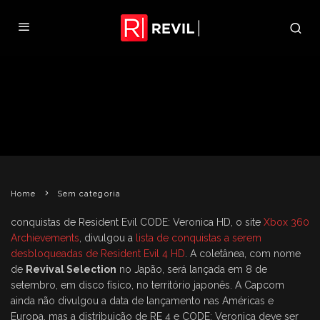
LISTA DE CONQUISTAS DE
RESIDENT EVIL 4 HD É REVELADA
REVIL
15 DE JULHO DE 2011
SEM CATEGORIA
Home
Sem categoria
conquistas de Resident Evil CODE: Veronica HD, o site
Xbox 360
Archievements
, divulgou a
lista de conquistas a serem
desbloqueadas de Resident Evil 4 HD
. A coletânea, com nome
de
Revival Selection
no Japão, será lançada em 8 de
setembro, em disco físico, no território japonês. A Capcom
ainda não divulgou a data de lançamento nas Américas e
Europa, mas a distribuição de RE 4 e CODE: Veronica deve ser