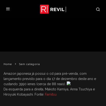
MÚSICA-TEMA DE RE
DEGENERATION É ANUNCIADA
REVIL
10 DE OUTUBRO DE 2008
SEM CATEGORIA
Home
Sem categoria
Amazon japonesa já possui o cd para pré-venda, com
lançamento previsto para o dia 17 de dezembro deste ano e
custando 3990 ienes (cerca de 88 reais).
Da esquerda para a direita, Makoto Kamiya, Anna Tsuchiya e
Hiroyuki Kobayashi. Fonte:
Famitsu