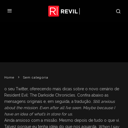
MAIS PISTAS SOBRE O NOVO
CENÁRIO DE RE: TDC NO TWITTER
DE LEON
REVIL
9 DE AGOSTO DE 2009
SEM CATEGORIA
Home
Sem categoria
o seu Twitter, oferecendo mais dicas sobre o novo cenário de
Resident Evil: The Darkside Chronicles. Confira abaixo as
mensagens originais e, em seguida, a tradução.
Still anxious
about the mission. Even after all I’ve seen. Maybe because I
have an idea of what’s in store for us.
Ainda ansioso com a missão. Mesmo depois de tudo o que vi.
Talvez porque eu tenha idéia do que nos aguarda.
When I say