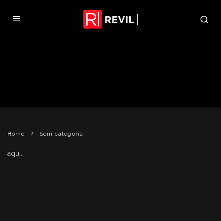
MUDANÇA NOS CONTROLES DE
RESIDENT EVIL 5
REVIL
2 DE FEVEREIRO DE 2009
SEM CATEGORIA
Home
Sem categoria
aqui.