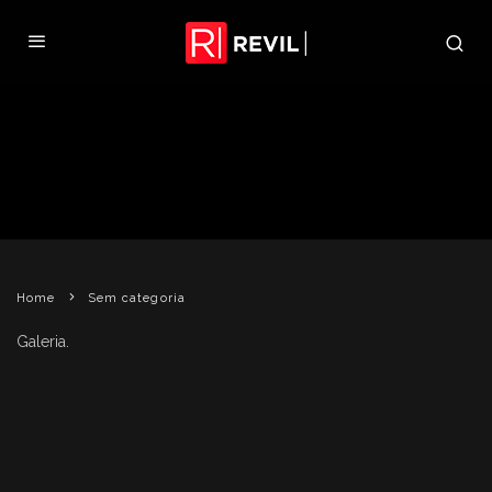
NOVAS IMAGENS DE RESIDENT
EVIL THE MERCENARIES 3D
REVIL
19 DE JANEIRO DE 2011
SEM CATEGORIA
Home
Sem categoria
Galeria.