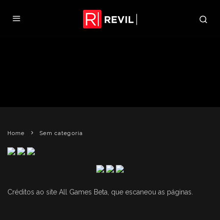
NOVAS SCANS DE RESIDENT EVIL 5
REVIL
12 DE JANEIRO DE 2009
SEM CATEGORIA
Home
Sem categoria
Créditos ao site
All Games Beta
, que escaneou as páginas.