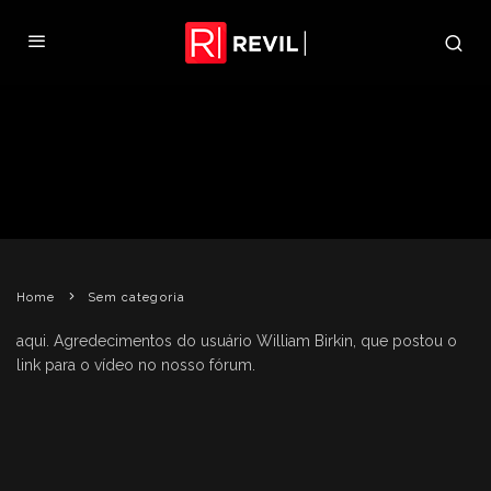
NOVO COMERCIAL JAPONÊS DE
RESIDENT EVIL 5
REVIL
23 DE FEVEREIRO DE 2009
SEM CATEGORIA
Home
Sem categoria
aqui. Agredecimentos do usuário William Birkin, que postou o
link para o vídeo no nosso fórum.