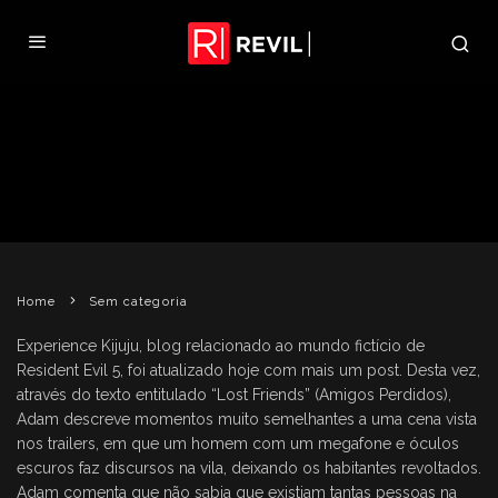
NOVO POST NO BLOG DE
RESIDENT EVIL 5
REVIL
30 DE JANEIRO DE 2009
SEM CATEGORIA
Home
Sem categoria
Experience Kijuju, blog relacionado ao mundo fictício de
Resident Evil 5, foi atualizado hoje com mais um post. Desta vez,
através do texto entitulado “Lost Friends” (Amigos Perdidos),
Adam descreve momentos muito semelhantes a uma cena vista
nos trailers, em que um homem com um megafone e óculos
escuros faz discursos na vila, deixando os habitantes revoltados.
Adam comenta que não sabia que existiam tantas pessoas na