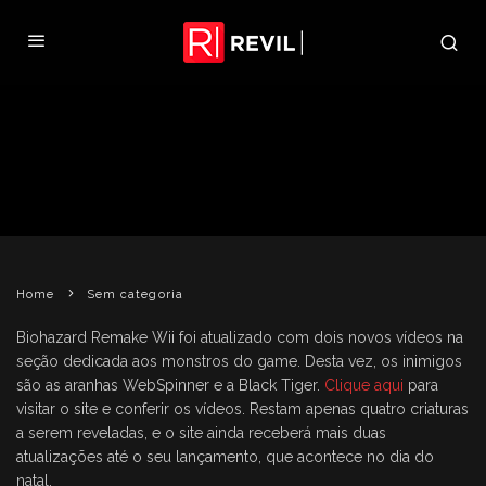
NOVOS VÍDEOS DE BIOHAZARD
REMAKE WII
REVIL
14 DE DEZEMBRO DE 2008
SEM CATEGORIA
Home
Sem categoria
Biohazard Remake Wii foi atualizado com dois novos vídeos na
seção dedicada aos monstros do game. Desta vez, os inimigos
são as aranhas WebSpinner e a Black Tiger.
Clique aqui
para
visitar o site e conferir os vídeos. Restam apenas quatro criaturas
a serem reveladas, e o site ainda receberá mais duas
atualizações até o seu lançamento, que acontece no dia do
natal.