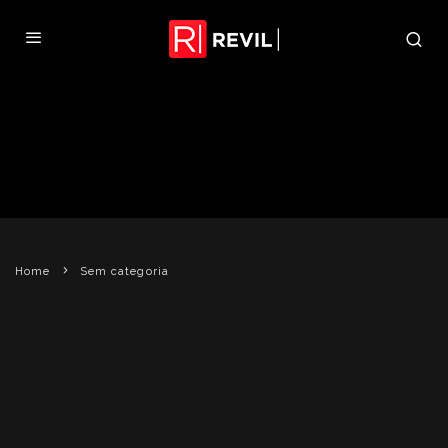
NPD: RE5 É O 7º JOGO MAIS
VENDIDO DE XBOX 360 EM 2009
REVIL
20 DE JANEIRO DE 2010
SEM CATEGORIA
Home
Sem categoria