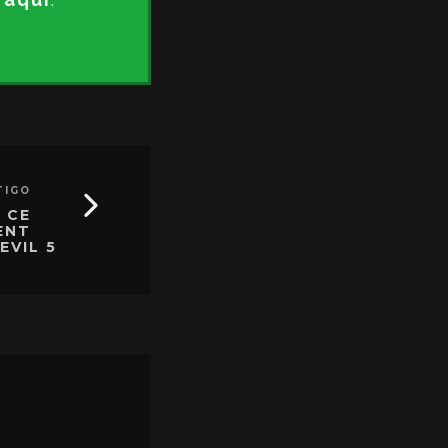
TIGO
 CE
ENT
EVIL 5