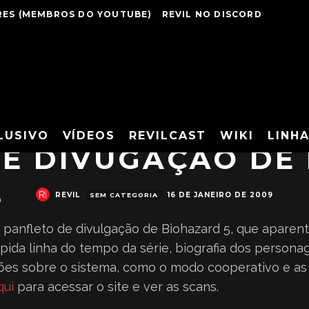
ES (MEMBROS DO YOUTUBE)
REVIL NO DISCORD
LUSIVO
VÍDEOS
REVILCAST
WIKI
LINH
E DIVUGAÇÃO DE
REVIL
16 DE JANEIRO DE 2009
SEM CATEGORIA
a
panfleto de divulgação de Biohazard 5, que apare
pida linha do tempo da série, biografia dos person
ões sobre o sistema, como o modo cooperativo e as
qui
para acessar o site e ver as scans.