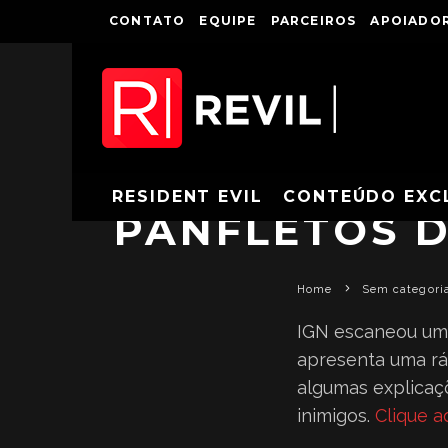
CONTATO
EQUIPE
PARCEIROS
APOIADOR
RESIDENT EVIL
CONTEÚDO EXC
PANFLETOS D
Home
Sem categori
IGN escaneou um 
apresenta uma rá
algumas explicaç
inimigos.
Clique a