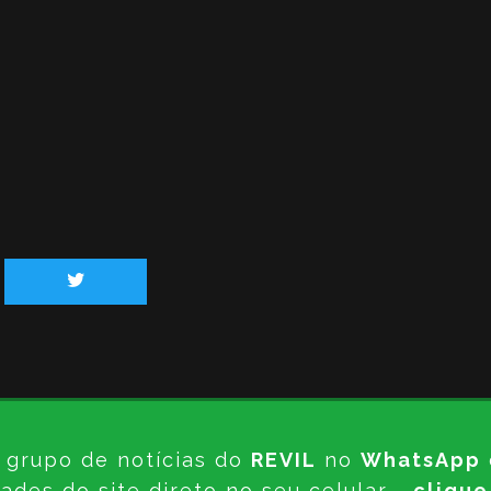
 grupo de notícias do
REVIL
no
WhatsApp
ades do site direto no seu celular -
clique