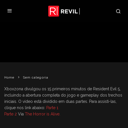
PRIMEIROS 15 MINUTOS DE
RESIDENT EVIL 5
REVIL
5 DE MARÇO DE 2009
SEM CATEGORIA
Home
Sem categoria
Xboxzona divulgou os 15 primeiros minutos de Resident Evil 5,
incluindo a abertura completa do jogo e gameplay dos trechos
iniciais. O vídeo está dividido em duas partes. Para assistí-las,
clique nos link abaixo:
Parte 1
Parte 2
Via
The Horror is Alive.