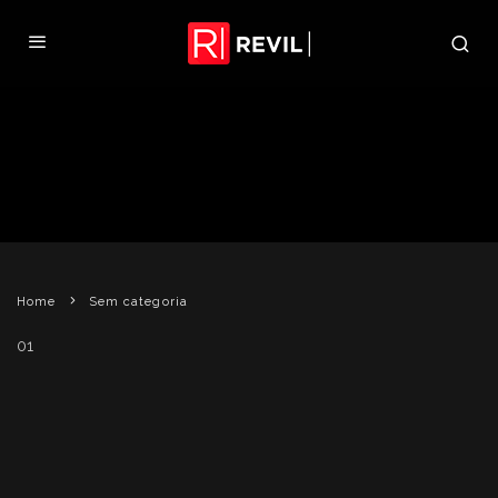
PRIMEIROS GAMEPLAYS DE
MARVEL VS. CAPCOM 3
REVIL
15 DE JUNHO DE 2010
SEM CATEGORIA
Home
Sem categoria
01