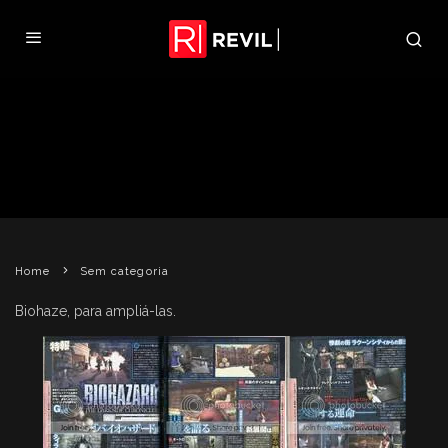
RE: TDC: SCANS DA FAMITSU
REVELAM JAVIER
REVIL
18 DE SETEMBRO DE 2009
SEM CATEGORIA
Home
Sem categoria
Biohaze, para ampliá-las.