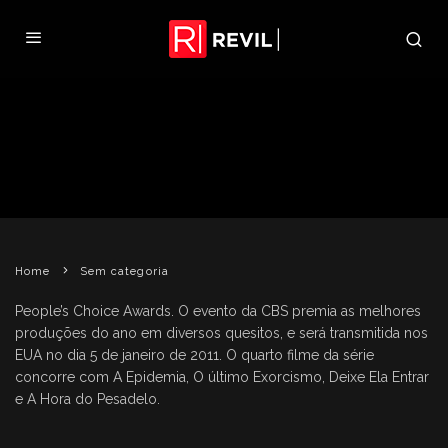
RE4: RECOMEÇO É INDICADO
PARA O PEOPLE’S CHOICE
AWARDS
REVIL
11 DE NOVEMBRO DE 2010
SEM CATEGORIA
Home
Sem categoria
People’s Choice Awards. O evento da CBS premia as melhores
produções do ano em diversos quesitos, e será transmitida nos
EUA no dia 5 de janeiro de 2011. O quarto filme da série
concorre com A Epidemia, O último Exorcismo, Deixe Ela Entrar
e A Hora do Pesadelo.