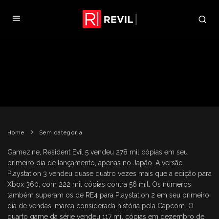
RE5 5 VENDE 278 MIL CÓPIAS NO
PRIMEIRO DIA
REVIL
6 DE MARÇO DE 2009
SEM CATEGORIA
Home
Sem categoria
Gamezine, Resident Evil 5 vendeu 278 mil cópias em seu
primeiro dia de lançamento, apenas no Japão. A versão
Playstation 3 vendeu quase quatro vezes mais que a edição para
Xbox 360, com 222 mil cópias contra 56 mil. Os números
também superam os de RE4 para Playstation 2 em seu primeiro
dia de vendas, marca considerada história pela Capcom. O
quarto game da série vendeu 117 mil cópias em dezembro de