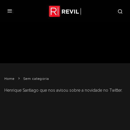
RESIDENT EVIL 3 ESTÁ EM
PROMOÇÃO NA PSN
REVIL
17 DE MARÇO DE 2011
SEM CATEGORIA
Home
Sem categoria
Henrique Santiago que nos avisou sobre a novidade no Twitter.