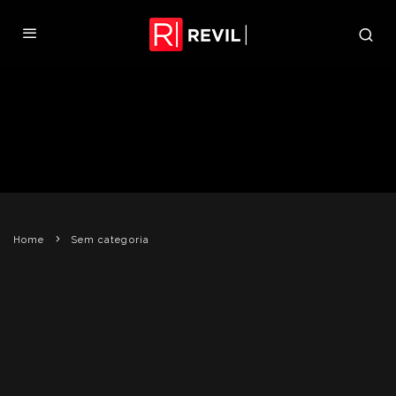
RESIDENT EVIL DIRECTOR’S CUT
SOFRE QUEDA DE PREÇO NA PSN
REVIL
18 DE JANEIRO DE 2011
SEM CATEGORIA
Home
Sem categoria