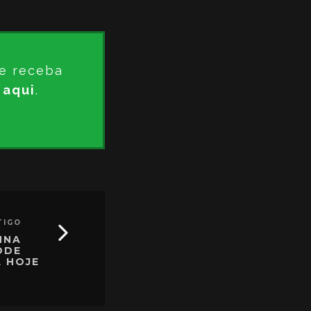
e receba
 aqui
.
TIGO
NNA
ODE
A HOJE