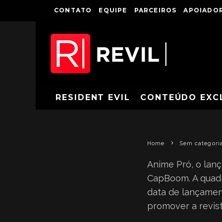
CONTATO
EQUIPE
PARCEIROS
APOIADOR
RESIDENT 
RESIDENT EVIL
CONTEÚDO EXC
Home
Sem categori
Anime Pró, o lan
CapBoom. A quadri
data de lançament
promover a revist