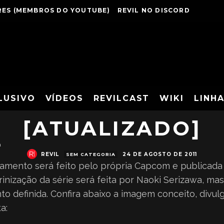
ES (MEMBROS DO YOUTUBE)
REVIL NO DISCORD
EVIL GANHA MANG
LUSIVO
VÍDEOS
REVILCAST
WIKI
LINH
[ATUALIZADO]
a
REVIL
24 DE AGOSTO DE 2011
SEM CATEGORIA
çamento será feito pelo própria Capcom e publicada 
nização da série será feita por Naoki Serizawa, mas
o definida. Confira abaixo a imagem conceito, divul
a: