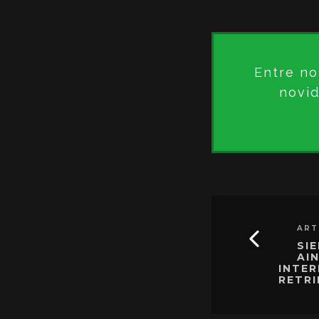
Entre no
novid
ART
SI
AI
INTER
RETRI