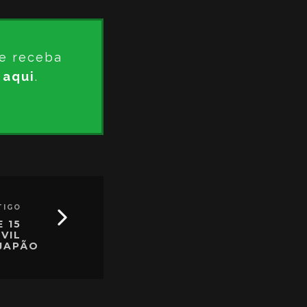
e receba
 aqui
.
TIGO
 15
VIL
JAPÃO