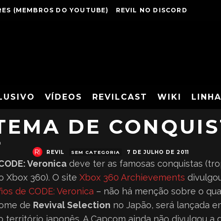
ES (MEMBROS DO YOUTUBE)
REVIL NO DISCORD
SELECTION DEVE C
LUSIVO
VÍDEOS
REVILCAST
WIKI
LINH
STEMA DE CONQUIS
a
REVIL
7 DE JULHO DE 2011
SEM CATEGORIA
CODE: Veronica
deve ter as famosas conquistas (tro
o Xbox 360). O site
Xbox 360 Archievements
divulgo
fios de CODE: Veronica
– não há menção sobre o quart
nome de
Revival Selection
no Japão, será lançada e
no território japonês. A Capcom ainda não divulgou a 