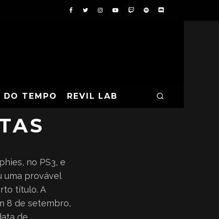
ONTAR COM
A DO TEMPO
REVIL LAB
TAS
phies, no PS3, e
u uma provável
o título. A
m 8 de setembro,
data de