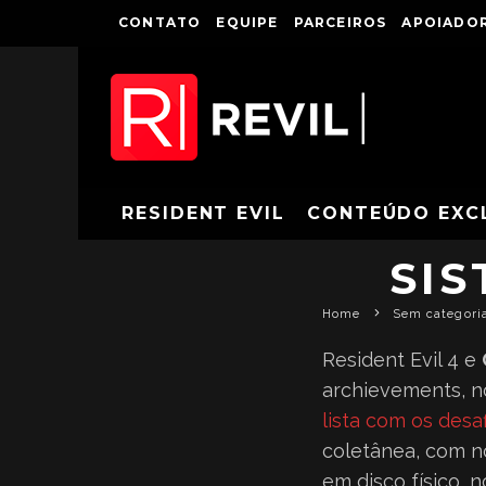
CONTATO
EQUIPE
PARCEIROS
APOIADOR
REVIVAL 
RESIDENT EVIL
CONTEÚDO EXC
SI
Home
Sem categori
Resident Evil 4 e
archievements, n
lista com os desa
coletânea, com 
em disco físico, 