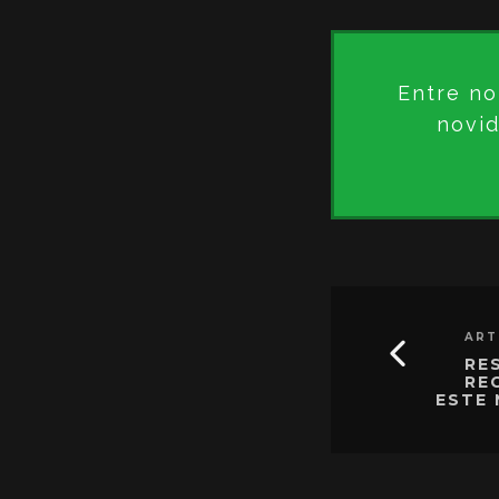
Entre no
novid
ART
RES
RE
ESTE 