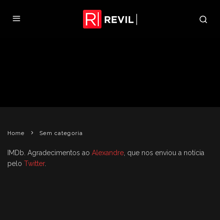
ROTEIRO DE QUINTO FILME DE RE
JÁ ESTÁ SENDO ESCRITO,
CONFIRMA PRODUTOR
REVIL
4 DE FEVEREIRO DE 2011
SEM CATEGORIA
Home
Sem categoria
IMDb. Agradecimentos ao
Alexandre
, que nos enviou a notícia
pelo
Twitter
.