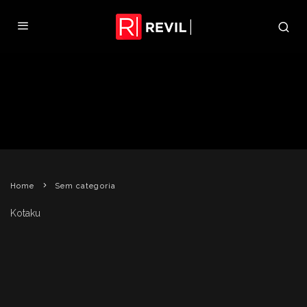
SCREEN GEMS CONFIRMA
ADIAMENTO DE RE: AFTERLIFE
REVIL
9 DE DEZEMBRO DE 2009
SEM CATEGORIA
Home
Sem categoria
Kotaku