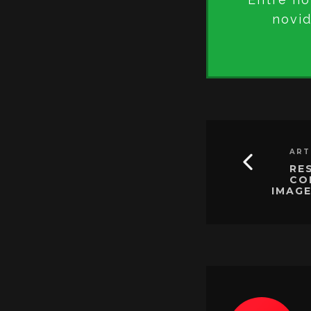
novid
ART
RE
CO
IMAGE