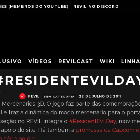
ES (MEMBROS DO YOUTUBE)
REVIL NO DISCORD
E THE MERCENARI
LUSIVO
VÍDEOS
REVILCAST
WIKI
LINH
#RESIDENTEVILDA
a
REVIL
22 DE JULHO DE 2011
SEM CATEGORIA
he Mercenaries 3D. O jogo faz parte das comemoraçõ
il e traz a dinâmica do modo mercenário para o portá
seção no REVIL integra o
#ResidentEvilDay
, movime
o apoio do site. Há também a
promessa da Capcom e
 série no dia
.