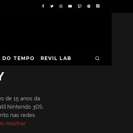
ES 3D NO
A DO TEMPO
REVIL LAB
Y
es de 15 anos da
til Nintendo 3DS.
nto nas redes
m mostrar