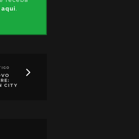
 aqui
.
TIGO
OVO
RE:
 CITY