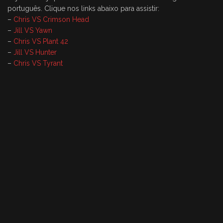
português. Clique nos links abaixo para assistir:
–
Chris VS Crimson Head
–
Jill VS Yawn
–
Chris VS Plant 42
–
Jill VS Hunter
–
Chris VS Tyrant