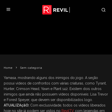
SITE DA MÁQUINA DE CAÇA
NÍQUEIS ATUALIZADO
REVIL
26 DE JULHO DE 2008
SEM CATEGORIA
Home
Sem categoria
Yamasa, mostrando alguns dos inimigos do jogo. A seção
possui vídeos de confrontos com várias criaturas, como Tyrant,
Hunter, Crimson Head, Yawn e Plant 142. Existem dois outros
inimigos que ainda não possuem vídeos disponíveis: Lisa Trevor
e Forest Speyer, que devem ser disponibilizados logo.
ATUALIZAçãO:
Com exclusividade, todos os vídeos liberados
hoje no site já podem ser vistos no
RevilTV
com legendas em