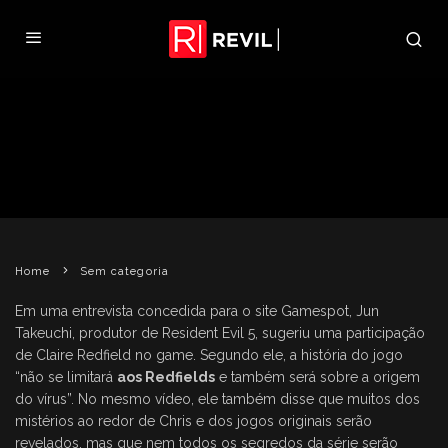
TAKEUCHI SUGERE PARTICIPAÇÃO
DE CLAIRE EM RE5
REVIL
3 DE JUNHO DE 2008
SEM CATEGORIA
Home
Sem categoria
Em uma entrevista concedida para o site Gamespot, Jun
Takeuchi, produtor de Resident Evil 5, sugeriu uma participação
de Claire Redfield no game. Segundo ele, a história do jogo
“não se limitará
aos Redfields
e também será sobre a origem
do vírus”. No mesmo vídeo, ele também disse que muitos dos
mistérios ao redor de Chris e dos jogos originais serão
revelados, mas que nem todos os segredos da série serão