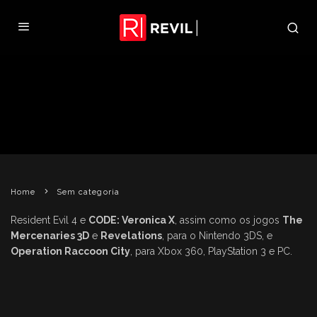
TRAILER COMEMORATIVO DOS 15
ANOS DA SÉRIE
REVIL
5 DE ABRIL DE 2011
SEM CATEGORIA
Home
Sem categoria
Resident Evil 4 e
CODE: Veronica X
, assim como os jogos
The
Mercenaries 3D
e
Revelations
, para o Nintendo 3DS, e
Operation Raccoon City
, para Xbox 360, PlayStation 3 e PC.