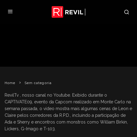
TRAILER DE RE: THE DARKSIDE
CHRONICLES LEGENDADO
REVIL
29 DE ABRIL DE 2009
SEM CATEGORIA
Home
Sem categoria
RevilTv , nosso canal no Youtube. Exibido durante o
CAPTIVATE09, evento da Capcom realizado em Monte Carlo na
semana passada, o vídeo mostra mais algumas cenas de Leon e
Claire pelos corredores da R.P.D., incluindo a participação de
Ada e Sherry e encontros com monstros como William Birkin,
Lickers, G-Imago e T-103.