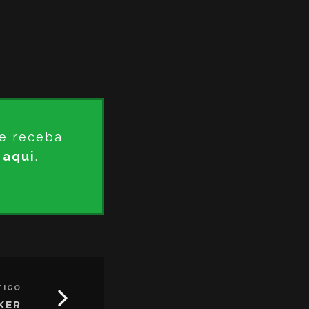
e receba
 aqui
.
TIGO
KER