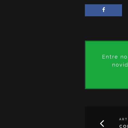
Entre no
novid
ART
CO