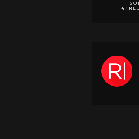
SO
4: R