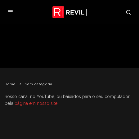
VÍDEOS DE RESIDENT EVIL
OUTBREAK COM LEGENDAS EM
PORTUGUÊS
REVIL
2 DE MARÇO DE 2011
SEM CATEGORIA
Home
Sem categoria
nosso canal no YouTube, ou baixados para o seu computador
pela
página em nosso site
.