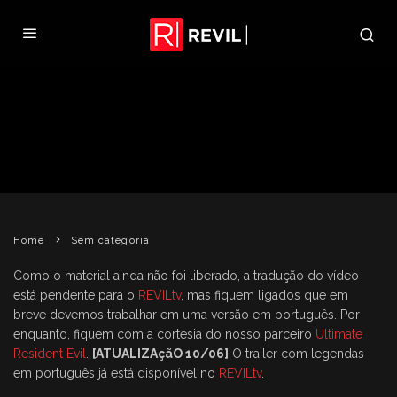
VAZA NOVO TRAILER DE
OPERATION RACCOON CITY
[ATUALIZADO]
REVIL
6 DE JUNHO DE 2011
SEM CATEGORIA
Home
Sem categoria
Como o material ainda não foi liberado, a tradução do vídeo
está pendente para o
REVILtv
, mas fiquem ligados que em
breve devemos trabalhar em uma versão em português. Por
enquanto, fiquem com a cortesia do nosso parceiro
Ultimate
Resident Evil
.
[ATUALIZAçãO 10/06]
O trailer com legendas
em português já está disponível no
REVILtv
.