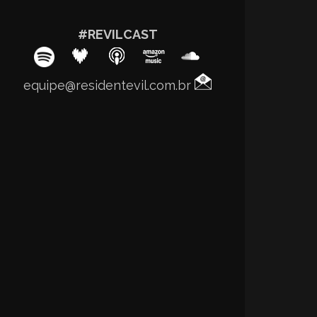
#REVILCAST
equipe@residentevil.com.br