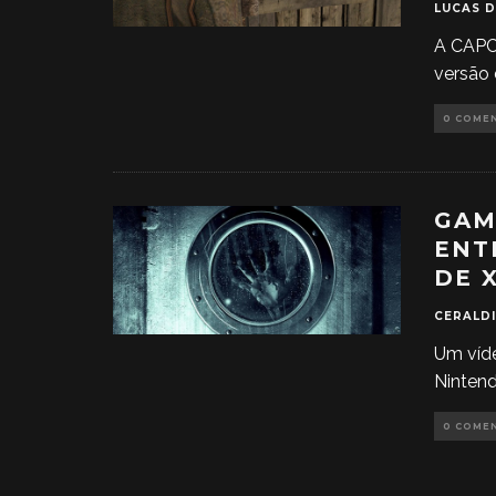
LUCAS 
A CAPC
versão 
0 COME
GAM
ENT
DE 
CERALDI
Um víd
Nintend
0 COME