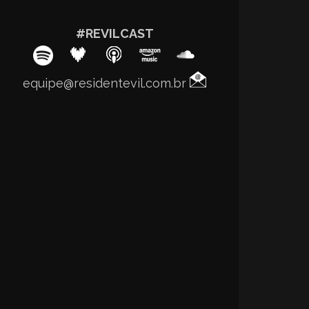
#REVILCAST
equipe@residentevil.com.br