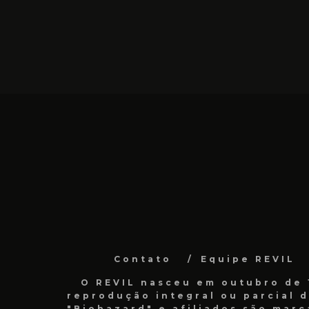
Contato
Equipe REVIL
O REVIL nasceu em outubro de 1
reprodução integral ou parcial 
"Biohazard" e afiliados são marc