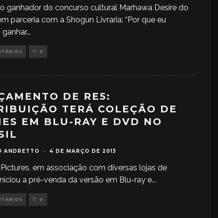
 o ganhador do concurso cultural Marhawa Desire do
m parceria com a Shogun Livraria: “Por que eu
 ganhar
...
NTÁRIOS
0
ÇAMENTO DE RE5:
RIBUIÇÃO TERÁ COLEÇÃO DE
MES EM BLU-RAY E DVD NO
SIL
O ANDRETTO
·
4 DE MARÇO DE 2013
Pictures, em associação com diversas lojas de
 iniciou a pré-venda da versão em Blu-ray e
...
NTÁRIOS
0