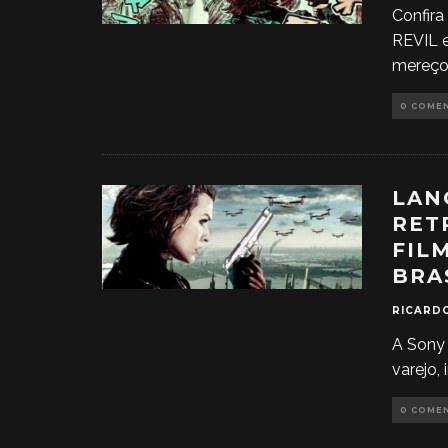
Confira
REVIL e
mereço
0 COME
LAN
RET
FIL
BRA
RICARD
A Sony 
varejo,
0 COME