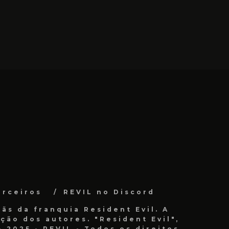
arceiros
REVIL no Discord
ãs da franquia Resident Evil. A
ão dos autores. "Resident Evil",
 2025 - REVIL - Todos os direitos